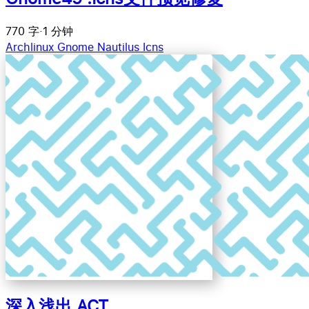
770 字
·
1 分钟
Archlinux
Gnome
Nautilus
Icns
深入浅出 ACT